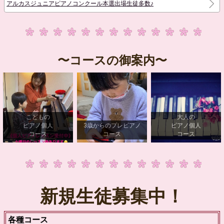
アルカスジュニアピアノコンクール本選出場生徒多数♪
〜コースの御案内〜
こどもの
大人の
ピアノ個人
3歳からのプレピアノ
ピアノ個人
コース
コース
コース
新規生徒募集中！
各種コース