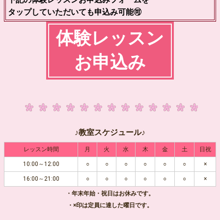
タップしていただいても申込み可能🉑
体験レッスン
お申込み
♪教室スケジュール♪
レッスン時間
月
火
水
木
金
土
日祝
10:00～12:00
○
○
○
○
○
○
×
16:00～21:00
○
○
○
○
○
○
×
・年末年始・祝日はお休みです。
・×印は定員に達した曜日です。