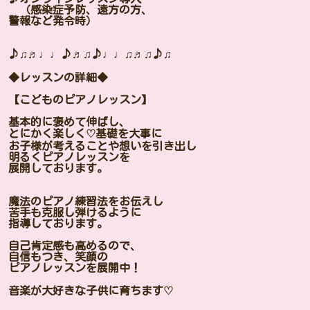
（感染症予防、遠方の方、
警報など発令時）
♪♫♬♩♩♪♬♫♪♩♩♫♬♫♪♫
◆レッスンの詳細◆
【こどものピアノレッスン】
基本的に褒めて伸ばし、
とにかく楽しく♡基礎を大事に
お子様が考えることや想いを引き出し
明るくピアノレッスンを
展開しております。
魔法のピアノ練習法をお伝えし
苦手も克服し弾けるように
指導しております。
自己肯定感も高めるので、
自信もつき、笑顔の
ピアノレッスンを展開中！
音楽が大好きな子供に育ちます♡