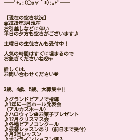
──ﾟ+｡:(○p∀｀*):｡+ﾟ──
【現在の空き状況】
◉2026年3月現在
お引越しなどに伴い
平日の夕方も空きがございます♪
土曜日の生徒さんも受付中！
人気の時間はすぐに埋まるので
お急ぎくださいね🥹✨
詳しくは、
お問い合わせください💗
3歳、4歳、5歳、大募集中‼️
♪グランドピアノで指導
♪1年に一回ホール発表会
（アルカスホール）
♪ハロウィン🎃お菓子プレゼント
♪12月クリスマス会
♪各種ピアノコンクール
♪振替レッスンあり（前日まで受付）
♪月3回レッスン
♪オンラインレッスン導入