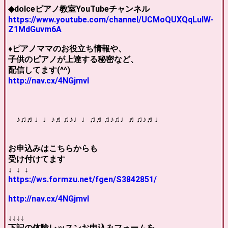
◆dolceピアノ教室YouTubeチャンネル
https://www.youtube.com/channel/UCMoQUXQqLulW-
Z1MdGuvm6A
♦︎ピアノママのお役立ち情報や、
子供のピアノが上達する秘密など、
配信してます(^^)
http://nav.cx/4NGjmvI
♪♫♬♩♩♪♬♫♪♩♩♫♬♫♪♫♩♬♫♪♬♩
お申込みはこちらからも
受け付けてます
↓ ↓ ↓
https://ws.formzu.net/fgen/S3842851/
http://nav.cx/4NGjmvI
↓↓↓↓
下記の体験レッスンお申込みフォームを