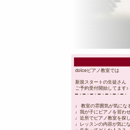
dolceピアノ教室では
新規スタートの生徒さん
ご予約受付開始してます♪
━・━・━・━・━・━・━・
♩ 教室の雰囲気が気にな
♩我が子にピアノを習わ
♩近所でピアノ教室を探
♩レッスンの内容が気に