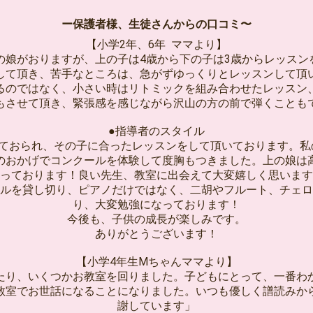
ー保護者様、生徒さんからの口コミ〜
【小学2年、6年 ママより】
の娘がおりますが、上の子は4歳から下の子は3歳からレッス
して頂き、苦手なところは、急がずゆっくりとレッスンして頂
るのではなく、小さい時はリトミックを組み合わせたレッスン
もさせて頂き、緊張感を感じながら沢山の方の前で弾くことも
●指導者のスタイル
見ておられ、その子に合ったレッスンをして頂いております。私
のおかげでコンクールを体験して度胸もつきました。上の娘は
っております！良い先生、教室に出会えて大変嬉しく思います
ルを貸し切り、ピアノだけではなく、二胡やフルート、チェロ
り、大変勉強になっております！
今後も、子供の成長が楽しみです。
ありがとうございます！
【小学4年生Mちゃんママより】
たり、いくつかお教室を回りました。子どもにとって、一番わ
教室でお世話になることになりました。いつも優しく譜読みか
謝しています」